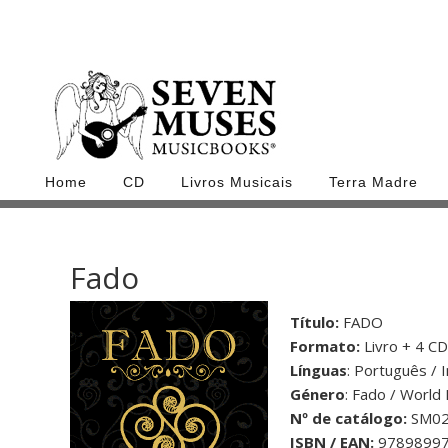
Home
CD
Livros Musicais
Terra Madre
Fado
Título:
FADO
Formato:
Livro + 4 C
Línguas
: Português / 
Género
: Fado / World
Nº de catálogo:
SM02
ISBN / EAN:
9789899