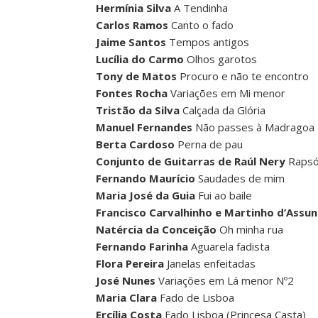
Hermínia Silva
A Tendinha
Carlos Ramos
Canto o fado
Jaime Santos
Tempos antigos
Lucília do Carmo
Olhos garotos
Tony de Matos
Procuro e não te encontro
Fontes Rocha
Variações em Mi menor
Tristão da Silva
Calçada da Glória
Manuel Fernandes
Não passes à Madragoa
Berta Cardoso
Perna de pau
Conjunto de Guitarras
de Raúl Nery
Rapsó
Fernando Maurício
Saudades de mim
Maria José da Guia
Fui ao baile
Francisco Carvalhinho e Martinho d’Assu
Natércia da Conceição
Oh minha rua
Fernando Farinha
Aguarela fadista
Flora Pereira
Janelas enfeitadas
José Nunes
Variações em Lá menor Nº2
Maria Clara
Fado de Lisboa
Ercília Costa
Fado Lisboa (Princesa Casta)