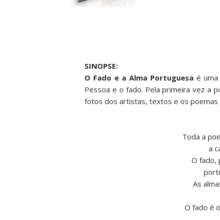
SINOPSE:
O Fado e a Alma Portuguesa
é uma o
Pessoa e o fado. Pela primeira vez a 
fotos dos artistas, textos e os poemas c
Toda a poes
a c
O fado, 
port
As alma
O fado é o