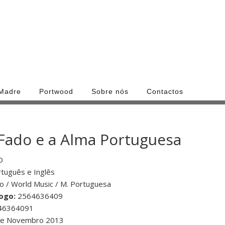
 Madre
Portwood
Sobre nós
Contactos
Fado e a Alma Portuguesa
D
tuguês e Inglês
do / World Music / M. Portuguesa
ogo:
2564636409
46364091
e Novembro 2013