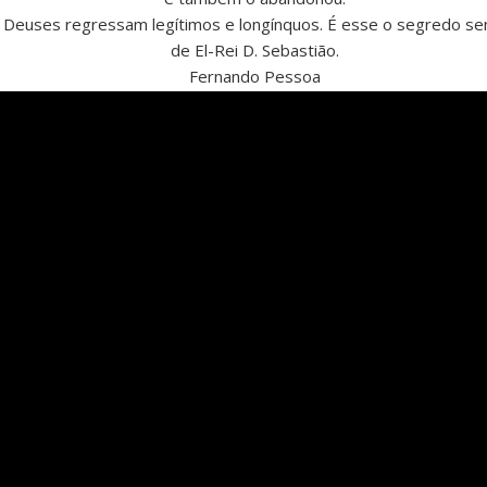
 Deuses regressam legítimos e longínquos. É esse o segredo sen
de El-Rei D. Sebastião.
Fernando Pessoa