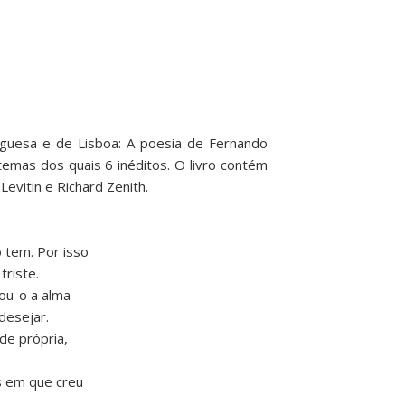
guesa e de Lisboa: A poesia de Fernando
emas dos quais 6 inéditos. O livro contém
evitin e Richard Zenith.
 tem. Por isso
triste.
mou-o a alma
desejar.
de própria,
s em que creu