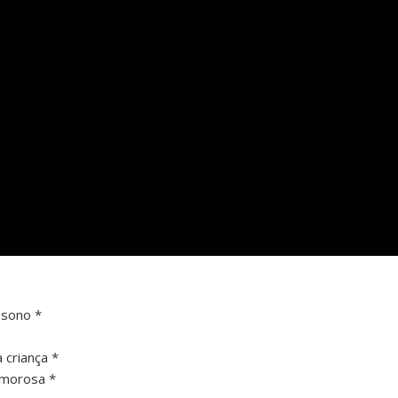
 sono *
 criança *
amorosa *