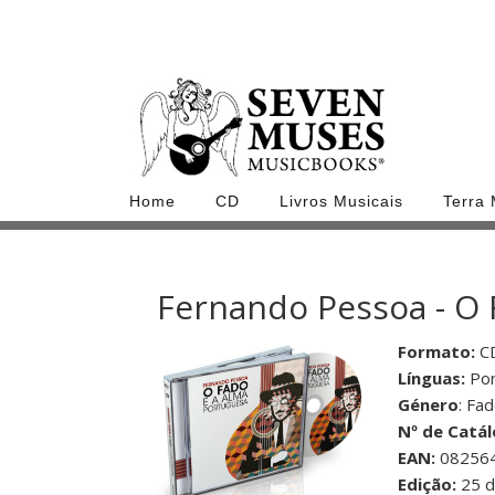
Home
CD
Livros Musicais
Terra
Fernando Pessoa - O 
Formato:
C
Línguas:
Por
Género
: Fa
Nº de Catál
EAN:
08256
Edição:
25 d