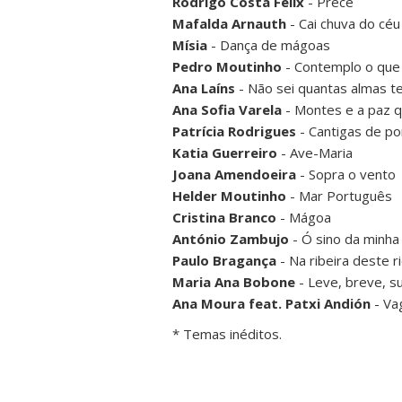
Rodrigo Costa Félix
- Prece
Mafalda Arnauth
- Cai chuva do céu
Mísia
- Dança de mágoas
Pedro Moutinho
- Contemplo o que
Ana Laíns
- Não sei quantas almas t
Ana Sofia Varela
- Montes e a paz q
Patrícia Rodrigues
- Cantigas de p
Katia Guerreiro
- Ave-Maria
Joana Amendoeira
- Sopra o vento
Helder Moutinho
- Mar Português
Cristina Branco
- Mágoa
António Zambujo
- Ó sino da minha 
Paulo Bragança
- Na ribeira deste r
Maria Ana Bobone
- Leve, breve, s
Ana Moura feat. Patxi Andión
- Vag
* Temas inéditos.