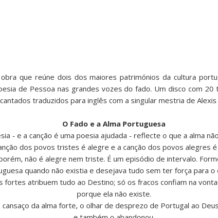
bra que reúne dois dos maiores patrimónios da cultura portu
poesia de Pessoa nas grandes vozes do fado. Um disco com 20 t
antados traduzidos para inglês com a singular mestria de Alexis L
O Fado e a Alma Portuguesa
ia - e a canção é uma poesia ajudada - reflecte o que a alma não
anção dos povos tristes é alegre e a canção dos povos alegres é 
porém, não é alegre nem triste. É um episódio de intervalo. For
uguesa quando não existia e desejava tudo sem ter força para o 
s fortes atribuem tudo ao Destino; só os fracos confiam na vonta
porque ela não existe.
 cansaço da alma forte, o olhar de desprezo de Portugal ao Deu
e também o abandonou.