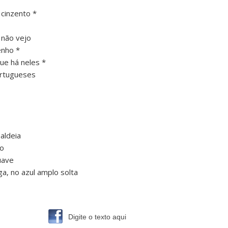
 cinzento *
 não vejo
enho *
ue há neles *
ortugueses
aldeia
io
uave
a, no azul amplo solta
Digite o texto aqui