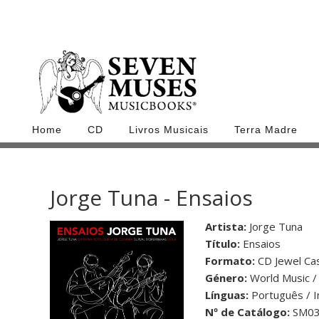
Home
CD
Livros Musicais
Terra Madre
Jorge Tuna - Ensaios
Artista:
Jorge Tuna
Título:
Ensaios
Formato:
CD Jewel Cas
Género:
World Music / 
Línguas:
Português / I
Nº de Catálogo:
SM03