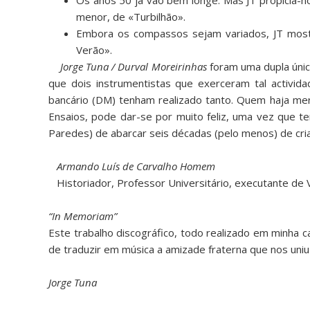
Os anos 50 já vão bem longe. Mas JT propicia-no
menor, de «Turbilhão».
Embora os compassos sejam variados, JT mostr
Verão».
Jorge Tuna / Durval Moreirinhas
foram uma dupla únic
que dois instrumentistas que exerceram tal activida
bancário (DM) tenham realizado tanto. Quem haja mer
Ensaios, pode dar-se por muito feliz, uma vez que te
Paredes) de abarcar seis décadas (pelo menos) de cria
Armando Luís de Carvalho Homem
Historiador, Professor Universitário, executante d
“In Memoriam”
Este trabalho discográfico, todo realizado em minha 
de traduzir em música a amizade fraterna que nos uni
Jorge Tuna