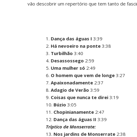
vão descobrir um repertório que tem tanto de fasci
1.
Dança das águas I
3:39
2.
Há nevoeiro na ponte
3:38
3.
Turbilhão
3:40
4.
Desassossego
2:59
5.
Uma mulher só
2:49
6.
O homem que vem de longe
3:27
7.
Apaixonadamente
2:37
8.
Adagio de Verão
3:59
9.
Coisas que nunca te direi
3:19
10.
Búzio
3:05
11.
Chopinianamente
2:47
12.
Dança das águas II
3:39
Tríptico de Monserrate:
13.
Nos jardins de Monserrate
2:38